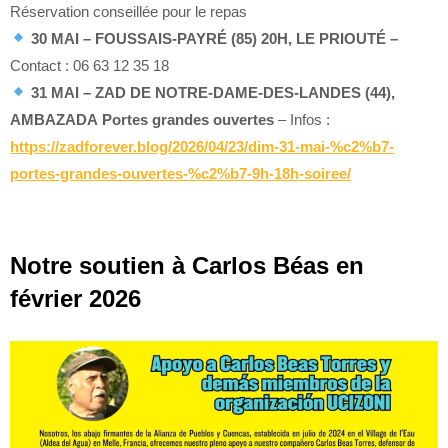
Réservation conseillée pour le repas
30 MAI – FOUSSAIS-PAYRÉ (85) 20H, LE PRIOUTÉ –
Contact : 06 63 12 35 18
31 MAI – ZAD DE NOTRE-DAME-DES-LANDES (44),
AMBAZADA
Portes grandes ouvertes
– Infos :
https://zadforever.blog/2026/04/23/dim-31-mai-%c2%b7-
portes-grandes-ouvertes-%c2%b7-9h-18h-soiree/
Notre soutien à Carlos Béas en
février 2026