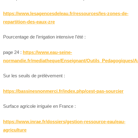
https://www.lesagencesdeleau.fr/ressources/les-zones-de-
repartition-des-eaux-zre
Pourcentage de l’irrigation intensive l’été :
page 24 :
https://www.eau-seine-
normandie.fr/mediatheque/Enseignant/Outils_Pedagogiques/A
Sur les seuils de prélèvement :
https://bassinesnonmerci.fr/index.php/cest-pas-sourcier
Surface agricole irriguée en France :
https://www.inrae.fr/dossiers/gestion-ressource-eau/eau-
agriculture