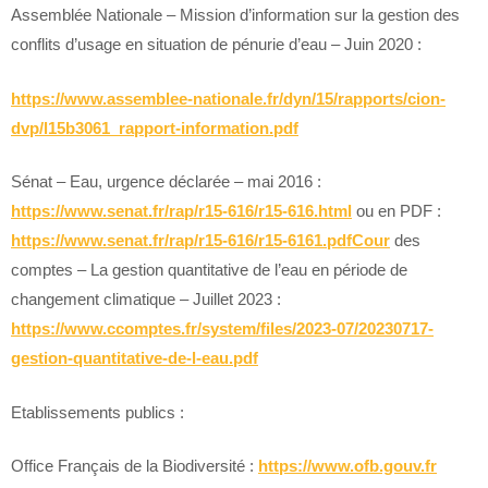
Assemblée Nationale – Mission d’information sur la gestion des
conflits d’usage en situation de pénurie d’eau – Juin 2020 :
https://www.assemblee-nationale.fr/dyn/15/rapports/cion-
dvp/l15b3061_rapport-information.pdf
Sénat – Eau, urgence déclarée – mai 2016 :
https://www.senat.fr/rap/r15-616/r15-616.html
ou en PDF :
https://www.senat.fr/rap/r15-616/r15-6161.pdfCour
des
comptes – La gestion quantitative de l’eau en période de
changement climatique – Juillet 2023 :
https://www.ccomptes.fr/system/files/2023-07/20230717-
gestion-quantitative-de-l-eau.pdf
Etablissements publics :
Office Français de la Biodiversité :
https://www.ofb.gouv.fr