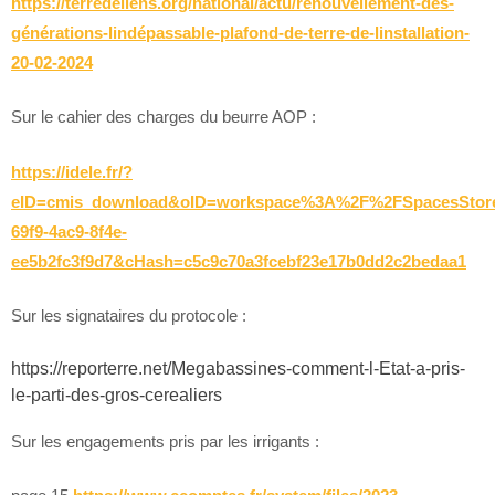
https://terredeliens.org/national/actu/renouvellement-des-
générations-lindépassable-plafond-de-terre-de-linstallation-
20-02-2024
Sur le cahier des charges du beurre AOP :
https://idele.fr/?
eID=cmis_download&oID=workspace%3A%2F%2FSpacesStore
69f9-4ac9-8f4e-
ee5b2fc3f9d7&cHash=c5c9c70a3fcebf23e17b0dd2c2bedaa1
Sur les signataires du protocole :
https://reporterre.net/Megabassines-comment-l-Etat-a-pris-
le-parti-des-gros-cerealiers
Sur les engagements pris par les irrigants :