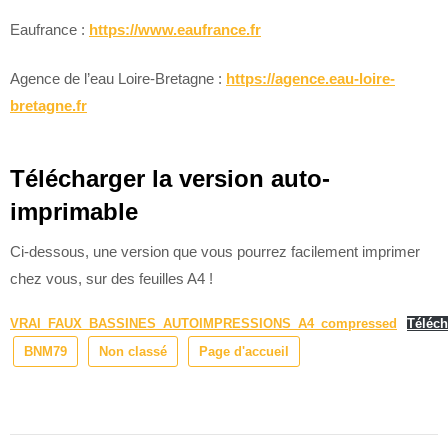
Eaufrance :
https://www.eaufrance.fr
Agence de l’eau Loire-Bretagne :
https://agence.eau-loire-
bretagne.fr
Télécharger la version auto-
imprimable
Ci-dessous, une version que vous pourrez facilement imprimer
chez vous, sur des feuilles A4 !
VRAI_FAUX_BASSINES_AUTOIMPRESSIONS_A4_compressed
Téléch
BNM79
Non classé
Page d'accueil