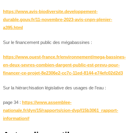
https://www.avis-biodiversite.developpement-
durable.gouv.fr/11-novembre-2023-avis-cnpn-plenier-
a395.html
Sur le financement public des mégabassines :
https://www.ouest-france.fr/environnement/mega-bassines-
en-deux-sevres-combien-dargent-public-est-prevu-pour-
financer-ce-projet-8e2306e2-cc7c-11ed-8144-e74efc02d2d3
Sur la hiérarchisation législative des usages de l’eau :
page 34 :
https://www.assemblee-
nationale.fr/dyn/15/rapports/cion-dvp/l15b3061_rapport-
information#