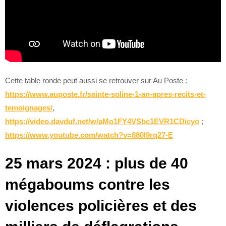
Cette table ronde peut aussi se retrouver sur Au Poste :
https://www.auposte.fr/sainte-soline-1-an-apres-recits-et-
temoignages/
,
https://video.davduf.net/w/aMo1FY4VSbc1EVR1CDicyo
;
https://www.youtube.com/watch?v=880l9rq27-E
25 mars 2024 : plus de 40
mégaboums contre les
violences policières et des