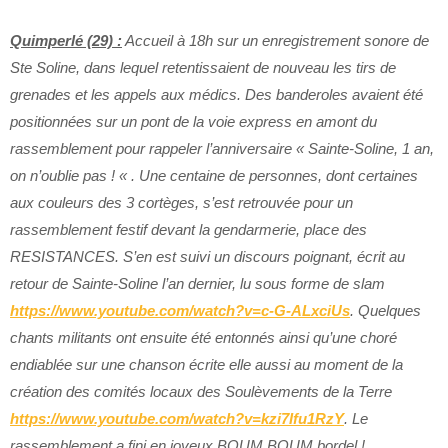
Quimperlé (29) :
Accueil à 18h sur un enregistrement sonore de
Ste Soline, dans lequel retentissaient de nouveau les tirs de
grenades et les appels aux médics. Des banderoles avaient été
positionnées sur un pont de la voie express en amont du
rassemblement pour rappeler l’anniversaire « Sainte-Soline, 1 an,
on n’oublie pas ! « . Une centaine de personnes, dont certaines
aux couleurs des 3 cortèges, s’est retrouvée pour un
rassemblement festif devant la gendarmerie, place des
RESISTANCES. S’en est suivi un discours poignant, écrit au
retour de Sainte-Soline l’an dernier, lu sous forme de slam
https://www.youtube.com/watch?v=c-G-ALxciUs
. Quelques
chants militants ont ensuite été entonnés ainsi qu’une choré
endiablée sur une chanson écrite elle aussi au moment de la
création des comités locaux des Soulèvements de la Terre
https://www.youtube.com/watch?v=kzi7Ifu1RzY
. Le
rassemblement a fini en joyeux BOUM BOUM bordel !