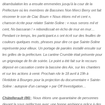
déambulation les a ensuite emmenées jusqu’à la cour de la
Préfecture où les membres de Bassines Non Merci Berry ont fait
résonner le son de Ciac Boum « Nous étions mil et cent »,
chanson écrite pour relater Sainte-Soline : « nous serons mil et
cent, No bassaran ! » rebondissait en écho de mur en mur…
Pendant ce temps, les participant.e.s ont écrit sur des feuilles de
couleurs quelques mots, phrases pour dire ce que Sainte-Soline
représente pour elleux. Un portage de paroles installé ensuite sur
les grilles de la préfecture. La cantine Crumble était présente pour
un grignotage de fin de soirée. Le point a été fait sur le recours
déposé en cassation contre la bassine des Aix, sur les chantiers
et sur les actions à venir. Prochain rdv le 18 avril à 19h à
l’Antidote à Bourges pour la projection du documentaire « Sainte-
Soline : autopsie d’un carnage » par Off Investigation…
Châtellerault (86)
: Nous étions une quarantaine de personnes
devant la sous préfecture avec une bonne ambiance grâce à des