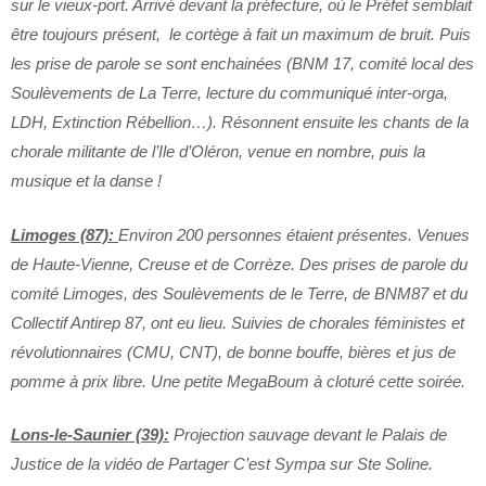
sur le vieux-port. Arrivé devant la préfecture, où le Préfet semblait
être toujours présent, le cortège à fait un maximum de bruit. Puis
les prise de parole se sont enchainées (BNM 17, comité local des
Soulèvements de La Terre, lecture du communiqué inter-orga,
LDH, Extinction Rébellion…). Résonnent ensuite les chants de la
chorale militante de l’Ile d’Oléron, venue en nombre, puis la
musique et la danse !
Limoges (87):
Environ 200 personnes étaient présentes. Venues
de Haute-Vienne, Creuse et de Corrèze. Des prises de parole du
comité Limoges, des Soulèvements de le Terre, de BNM87 et du
Collectif Antirep 87, ont eu lieu. Suivies de chorales féministes et
révolutionnaires (CMU, CNT), de bonne bouffe, bières et jus de
pomme à prix libre. Une petite MegaBoum à cloturé cette soirée.
Lons-le-Saunier (39):
Projection sauvage devant le Palais de
Justice de la vidéo de Partager C’est Sympa sur Ste Soline.