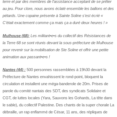
terre et par des membres de l’assistance acceptant de se prêter
au jeu. Pour clore, nous avons éclaté ensemble les ballons et des
pétards
. U
ne copaine présente à Sainte Soline s’est écrié «
C’était exactement comme ça mais ça a duré deux heures ! »
Mulhouse (68)
:
Les militant•e•s du collectif des Résistances de
la Terre 68 se sont réunis devant la sous-préfecture de Mulhouse
pour revenir sur la mobilisation de Ste Soline et offrir une petite
animation aux passant•e•s !
Nantes (44) :
500 personnes rassemblées à 19h30 devant la
Préfecture de Nantes envahissent le rond-point, bloquent la
circulation et installent une méga-banderole de 20m. Prises de
parole du comité nantais des SDT, des syndicats Solidaire et
CGT, de luttes locales (Yara, Sauvons les Gohards, La tête dans
le sable), du collectif Palestine. Des chants de la super chorale La
débraille, un rap enflammé de César, 11 ans, des répliques de