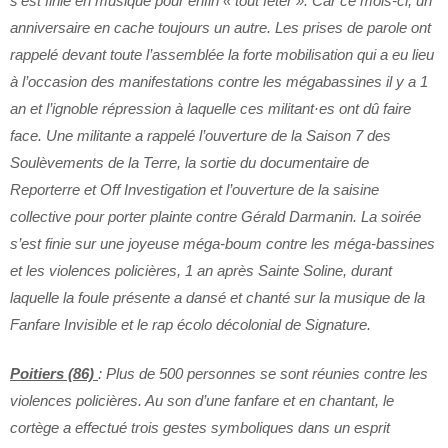
s’est finie en musique pour enfin « tout fêter ». Car ce mois-ci, un
anniversaire en cache toujours un autre. Les prises de parole ont
rappelé devant toute l’assemblée la forte mobilisation qui a eu lieu
à l’occasion des manifestations contre les mégabassines il y a 1
an et l’ignoble répression à laquelle ces militant·es ont dû faire
face. Une militante a rappelé l’ouverture de la Saison 7 des
Soulèvements de la Terre, la sortie du documentaire de
Reporterre et Off Investigation et l’ouverture de la saisine
collective pour porter plainte contre Gérald Darmanin. La soirée
s’est finie sur une joyeuse méga-boum contre les méga-bassines
et les violences policières, 1 an après Sainte Soline, durant
laquelle la foule présente a dansé et chanté sur la musique de la
Fanfare Invisible et le rap écolo décolonial de Signature.
Poitiers (86)
: Plus de 500 personnes se sont réunies contre les
violences policières. Au son d’une fanfare et en chantant, le
cortège a effectué trois gestes symboliques dans un esprit