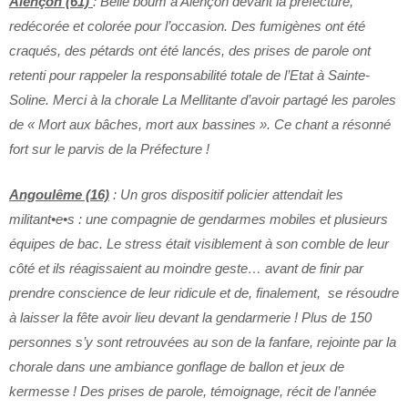
Alençon (61)
: Belle boum à Alençon devant la préfecture,
redécorée et colorée pour l’occasion. Des fumigènes ont été
craqués, des pétards ont été lancés, des prises de parole ont
retenti pour rappeler la responsabilité totale de l’Etat à Sainte-
Soline. Merci à la chorale La Mellitante d’avoir partagé les paroles
de « Mort aux bâches, mort aux bassines ». Ce chant a résonné
fort sur le parvis de la Préfecture !
Angoulême (16)
: Un gros dispositif policier attendait les
militant•e•s : une compagnie de gendarmes mobiles et plusieurs
équipes de bac. Le stress était visiblement à son comble de leur
côté et ils réagissaient au moindre geste… avant de finir par
prendre conscience de leur ridicule et de, finalement, se résoudre
à laisser la fête avoir lieu devant la gendarmerie ! Plus de 150
personnes s’y sont retrouvées au son de la fanfare, rejointe par la
chorale dans une ambiance gonflage de ballon et jeux de
kermesse ! Des prises de parole, témoignage, récit de l’année