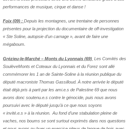
performances de musique, cirque et danse !
Foix (09) :
Depuis les montagnes, une trentaine de personnes
présentes pour la projection du documentaire de off-investigation
« Ste Soline, autopsie d’un carnage », avant de faire une
mégaboum.
Grézieu-le-Marché – Monts du Lyonnais (69)
Les Comités des
SoulèveMonts et Coteaux du Lyonnais et du Forez sont allé
commémorer les 1 an de Sainte-Soline à la réunion publique du
député macroniste Thomas Gassilloud. À notre arrivée le député
était déjà pris à parti par les ami.e.s de Palestine 69 que nous
avons donc soutenu.e.s contre le génocide, puis nous avons
poursuivi avec le député jusqu’à ce que nous soyons
« invité.e.s » à la réunion. Au fond d’une stabulation pleine de
vaches, nos boums se sont surtout exprimés dans nos questions
et nous avons pu huer un exercice piteux de langue de bois avec,