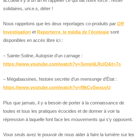
accueilli il y a un an et rappeler ce qui fait notre force : rester
solidaires, uni.e.s, déter !
Nous rappelons que les deux reportages co-produits par
Off
Investigation
et
Reporterre, le média de l’écologie
sont
disponibles en accès libre ici :
– Sainte-Soline, Autopsie d’un carnage :
https://www.youtube.com/watch?v=3ymjnILRclQ&t=7s
– Mégabassines, histoire secrète d’un mensonge d’État :
https://www.youtube.com/watch?v=f9kCvSwxuyU
Plus que jamais, il y a besoin de porter à la connaissance de
toutes et tous les pratiques écocides et de donner à voir la
répression à laquelle font face les mouvements qui s’y opposent.
Vous seuls avez le pouvoir de nous aider à faire la lumière sur les