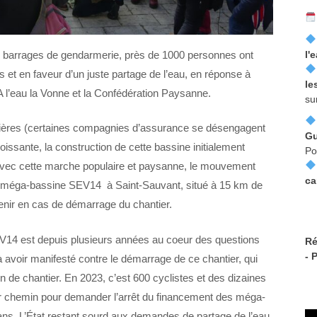
l'
s barrages de gendarmerie, près de 1000 personnes ont
et en faveur d’un juste partage de l’eau, en réponse à
le
 A l’eau la Vonne et la Confédération Paysanne.
su
ancières (certaines compagnies d’assurance se désengagent
Gu
oissante, la construction de cette bassine initialement
Po
vec cette marche populaire et paysanne, le mouvement
ca
e la méga-bassine SEV14 à Saint-Sauvant, situé à 15 km de
venir en cas de démarrage du chantier.
V14 est depuis plusieurs années au coeur des questions
Ré
- 
à avoir manifesté contre le démarrage de ce chantier, qui
gin de chantier. En 2023, c’est 600 cyclistes et des dizaines
leur chemin pour demander l’arrêt du financement des méga-
ans. L’État restant sourd aux demandes de partage de l’eau,