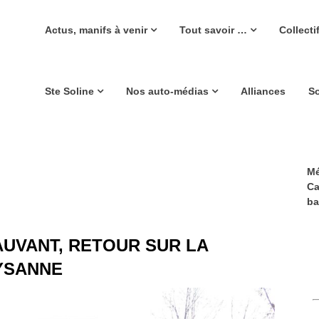
Actus, manifs à venir
Tout savoir …
Collecti
Ste Soline
Nos auto-médias
Alliances
So
Mé
Ca
ba
AUVANT, RETOUR SUR LA
YSANNE