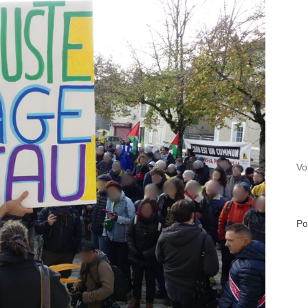
Vo
Po