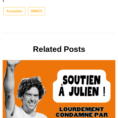
!⁩⁩
Actualités
BNM79
Related Posts