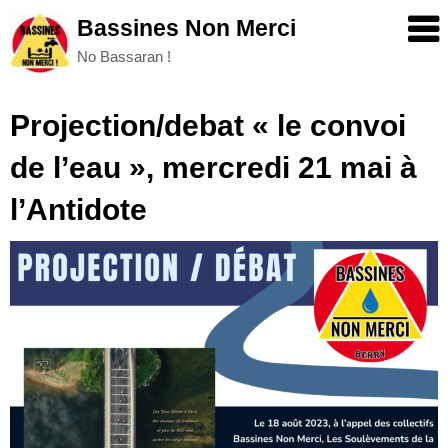
Skip
Bassines Non Merci
to
No Bassaran !
content
Projection/debat « le convoi
de l’eau », mercredi 21 mai à
l’Antidote