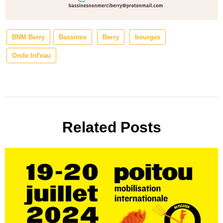
BNM Berry
Bassines
Berry
bourges
Onde Inf'eau
Related Posts