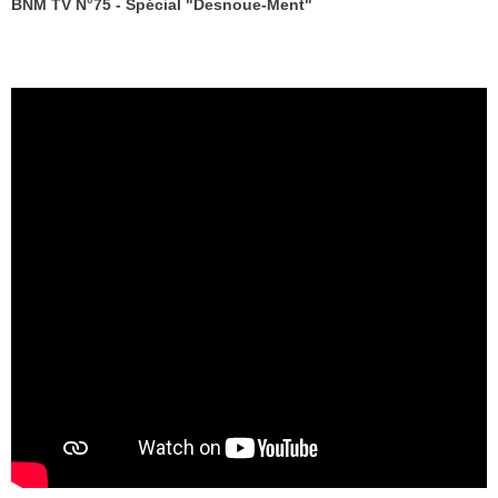
BNM TV N°75 - Spécial "Desnoue-Ment"