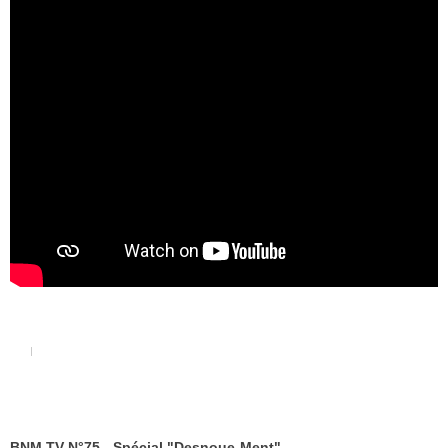
BNM TV N°75 - Spécial "Desnoue-Ment"