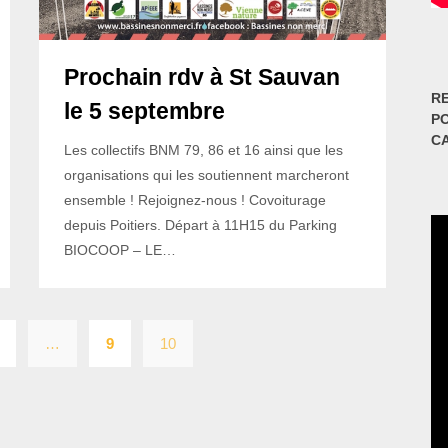
Prochain rdv à St Sauvan
RE
le 5 septembre
P
C
Les collectifs BNM 79, 86 et 16 ainsi que les
organisations qui les soutiennent marcheront
ensemble ! Rejoignez-nous ! Covoiturage
depuis Poitiers. Départ à 11H15 du Parking
BIOCOOP – LE…
Pagination
…
9
10
des
publications