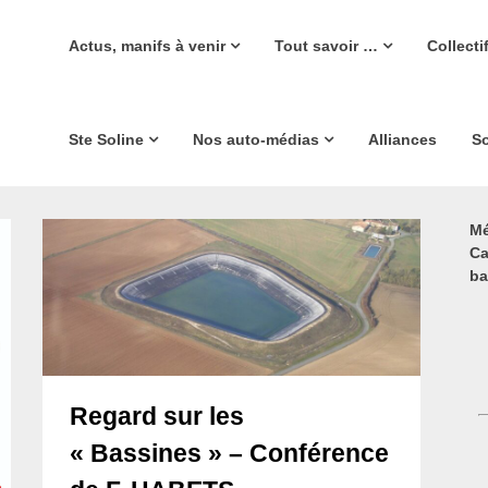
Actus, manifs à venir
Tout savoir …
Collecti
Ste Soline
Nos auto-médias
Alliances
So
Mé
Ca
ba
Regard sur les
« Bassines » – Conférence