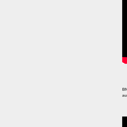
BN
au