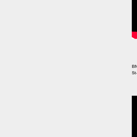
BN
St