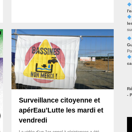
l'
le
su
Gu
Po
ca
Ré
- 
Surveillance citoyenne et
apérEau’Lutte les mardi et
vendredi
La vidéo d’un 1er appel à résistances a été